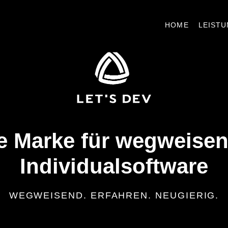
HOME
LEIST
e Marke für weg­weise
Individual­software
WEGWEISEND. ERFAHREN. NEUGIERIG.